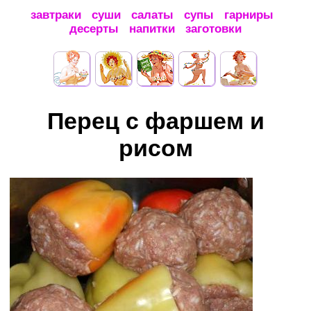
завтраки
суши
салаты
супы
гарниры
десерты
напитки
заготовки
Перец с фаршем и
рисом