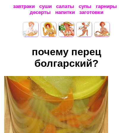
завтраки
суши
салаты
супы
гарниры
десерты
напитки
заготовки
почему перец
болгарский?