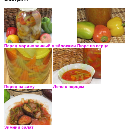
Перец маринованный с яблоками
Пюре из перца
Перец на зиму
Лечо с перцем
Зимний салат