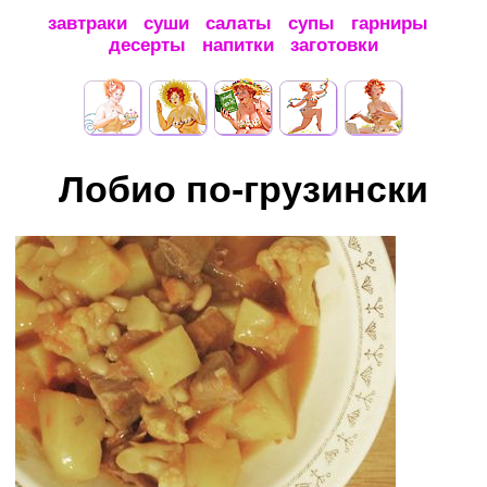
завтраки
суши
салаты
супы
гарниры
десерты
напитки
заготовки
Лобио по-грузински