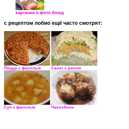
картинки и фото блюд
с рецептом лобио ещё часто смотрят:
Пицца с фасолью
Салат с рисом
Суп с фасолью
Чахохбили