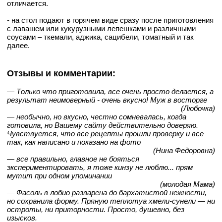
отличается.
- на стол подают в горячем виде сразу после приготовления
с лавашем или кукурузными лепешками и различными
соусами – ткемали, аджика, сацибели, томатный и так
далее.
Отзывы и комментарии:
— Только что приготовила, все очень просто делается, а
результат неимоверный - очень вкусно! Муж в восторге
(Любочка)
— необычно, но вкусно, честно сомневалась, когда
готовила, но Вашему сайту действительно доверяю.
Чувствуется, что все рецепты прошли проверку и все
так, как написано и показано на фото
(Нина Федоровна)
— все правильно, главное не бояться
экспериментировать, я тоже кинзу не люблю... прям
мутит при одном упоминании
(молодая Мама)
— Фасоль в лобио разварена до бархатистой нежности,
но сохранила форму. Пряную теплотуа хмели-сунели — ни
остроты, ни приторности. Просто, душевно, без
изысков.