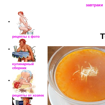
_____________________
завтраки
Т
рецепты с фото
кулинарный
сборник
рецепты от хозяек