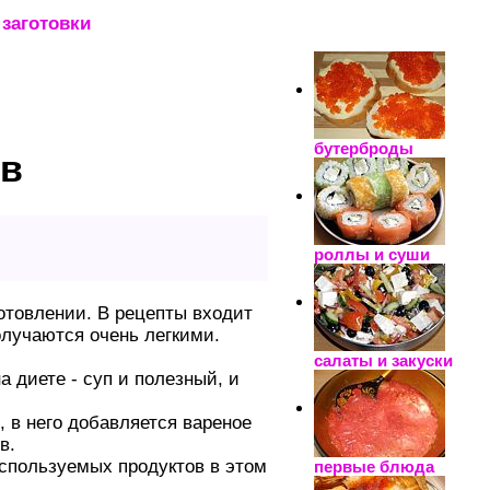
заготовки
_____________________
бутерброды
ов
роллы и суши
отовлении. В рецепты входит
лучаются очень легкими.
салаты и закуски
а диете - суп и полезный, и
 в него добавляется вареное
в.
спользуемых продуктов в этом
первые блюда