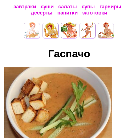
завтраки
суши
салаты
супы
гарниры
десерты
напитки
заготовки
Гаспачо