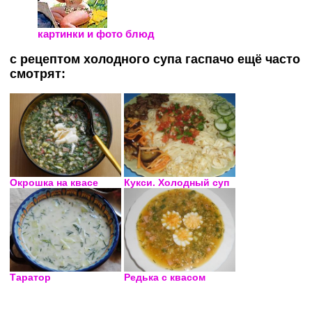
картинки и фото блюд
с рецептом холодного супа гаспачо ещё часто
смотрят:
Окрошка на квасе
Кукси. Холодный суп
Таратор
Редька с квасом