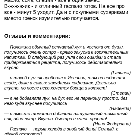
масло, соль, специи - все в один замес.
В-ж-ж-ж-ик - и отличный гаспачо готов. На все про
все - минут 5 уходит. Да и с покупными сухариками
вместо гренок изумительно получается.
Отзывы и комментарии:
— Положила обычный репчатый лук и чеснока от души,
получилось очень остро - прямо закуска к горячительным
напиткам. В следующий раз учла свои ошибки и стала
придерживаться рецепта, получилось действительно
вкусно
(Галинка)
— я такой супчик пробовал в Испании, там он подается
везде, даже в самых захудалых кафешках. Довольно
вкусно, но после него хочется борща и котлет!
(Степан)
— я не добавляла лук, на дух его не переношу просто, без
него куда вкуснее получилось
(Надежда)
— я вместо томатов добавила натуральный томатный
сок, один литр. Вкусно, быстро и очень просто!
(Нина Федоровна)
— Гаспачо — порыв холода в знойный день! Сочный, с
лёгкой остротой...