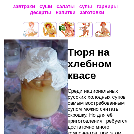
завтраки
суши
салаты
супы
гарниры
десерты
напитки
заготовки
Тюря на
хлебном
квасе
Среди национальных
русских холодных супов
самым востребованным
супом можно считать
окрошку. Но для её
приготовления требуется
достаточно много
компонентов, при этом