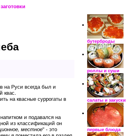
заготовки
_____________________
бутерброды
леба
роллы и суши
 на Руси всегда был и
й квас.
ить на квасные суррогаты в
салаты и закуски
 напитком и подавался на
дной из классификаций он
ционное, местное
" - это
первые блюда
ему я поместила его в раздел