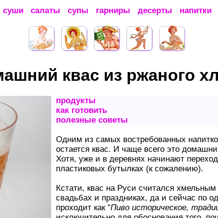
суши
салаты
супы
гарниры
десерты
напитки
ашний квас из ржаного х
продукты
как готовить
полезные советы
Одним из самых востребованных напитков
остается квас. И чаще всего это домашни
Хотя, уже и в деревнях начинают переход
пластиковых бутылках (к сожалению).
Кстати, квас на Руси считался хмельным
свадьбах и праздниках, да и сейчас по о
проходит как "
Пиво историческое, тради
исключительно для обоснования того, поч