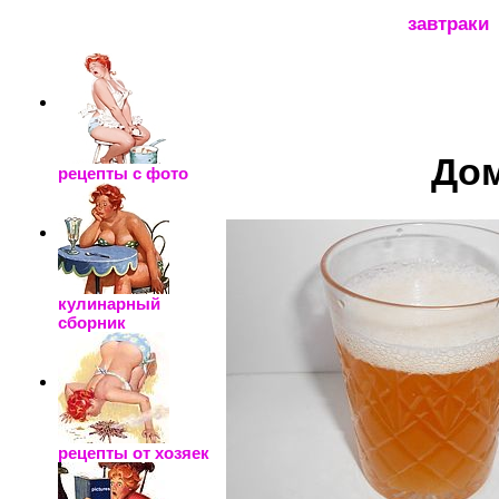
_____________________
завтраки
Дом
рецепты с фото
кулинарный
сборник
рецепты от хозяек