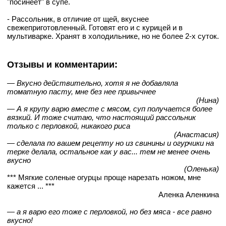
"посинеет" в супе.
- Рассольник, в отличие от щей, вкуснее
свежеприготовленный. Готовят его и с курицей и в
мультиварке. Хранят в холодильнике, но не более 2-х суток.
Отзывы и комментарии:
— Вкусно действительно, хотя я не добавляла
томатную пасту, мне без нее привычнее
(Нина)
— А я крупу варю вместе с мясом, суп получается более
вязкий. И тоже считаю, что настоящий рассольник
только с перловкой, никакого риса
(Анастасия)
— сделала по вашем рецепту но из свинины и огурчики на
терке делала, остальное как у вас... тем не менее очень
вкусно
(Оленька)
*** Мягкие соленые огурцы проще нарезать ножом, мне
кажется ... ***
Аленка Аленкина
— а я варю его тоже с перловкой, но без мяса - все равно
вкусно!