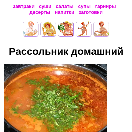
завтраки
суши
салаты
супы
гарниры
десерты
напитки
заготовки
Рассольник домашний