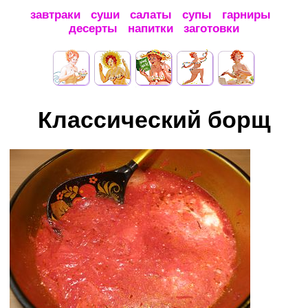
завтраки
суши
салаты
супы
гарниры
десерты
напитки
заготовки
Классический борщ