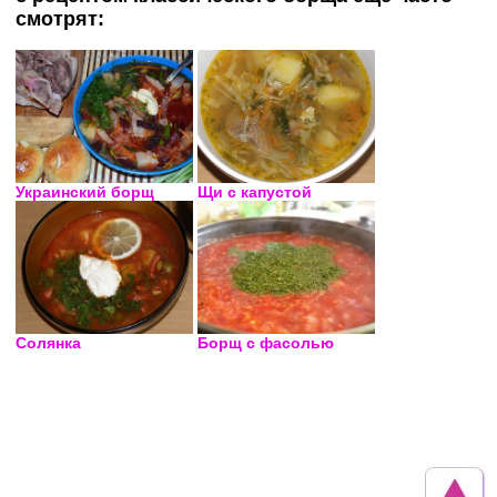
смотрят:
Украинский борщ
Щи с капустой
Солянка
Борщ с фасолью