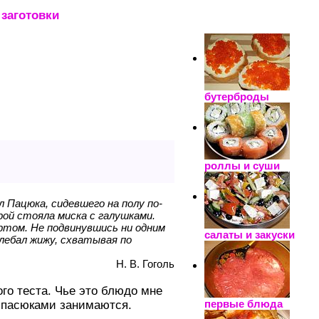
заготовки
_____________________
бутерброды
роллы и суши
л Пацюка, сидевшего на полу по-
рой стояла миска с галушками.
 ртом. Не подвинувшись ни одним
салаты и закуски
хлебал жижу, схватывая по
Н. В. Гоголь
ого теста. Чье это блюдо мне
первые блюда
и пасюками занимаются.