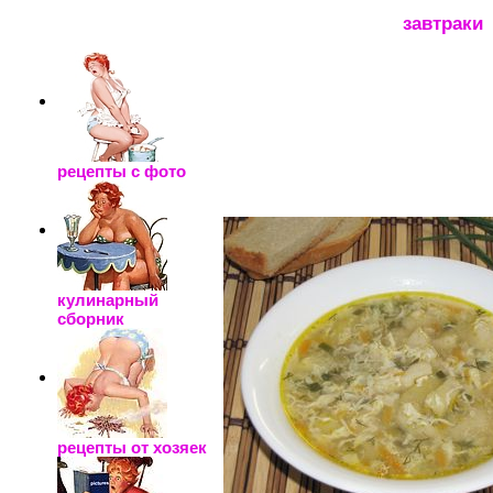
_____________________
завтраки
рецепты с фото
кулинарный
сборник
рецепты от хозяек