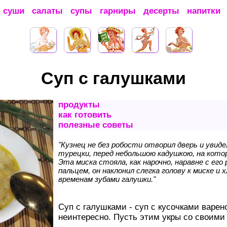
суши
салаты
супы
гарниры
десерты
напитки
Суп с галушками
продукты
как готовить
полезные советы
"Кузнец не без робости отворил дверь и увиде
турецки, перед небольшою кадушкою, на кото
Эта миска стояла, как нарочно, наравне с его
пальцем, он наклонил слегка голову к миске и 
временам зубами галушки."
Суп с галушками - суп с кусочками варен
неинтересно. Пусть этим укры со своим