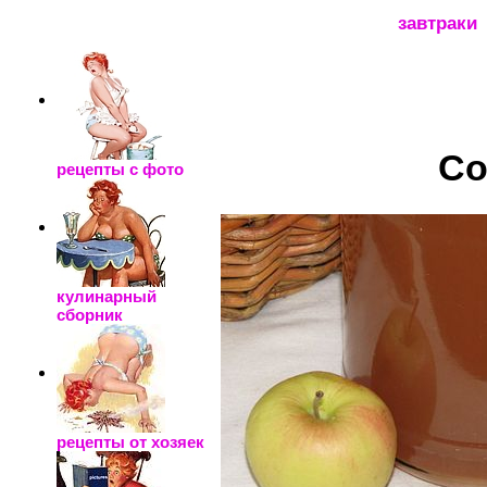
_____________________
завтраки
Со
рецепты с фото
кулинарный
сборник
рецепты от хозяек