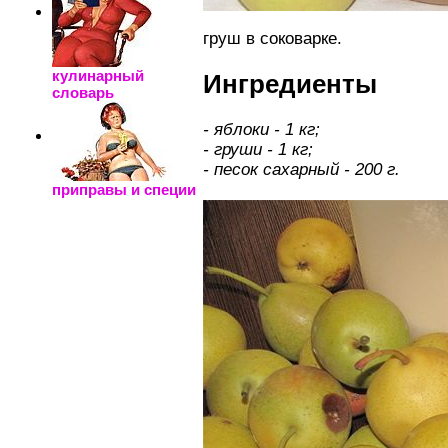
груш в соковарке.
кулинарный
Ингредиенты
словарь
- яблоки - 1 кг;
- груши - 1 кг;
- песок сахарный - 200 г.
приправы и специи