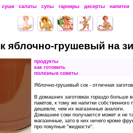
суши
салаты
супы
гарниры
десерты
напитки
к яблочно-грушевый на з
продукты
как готовить
полезные советы
Яблочно-грушевый сок - отличная заготов
В домашних заготовках гораздо больше в
пакетов, к тому же напитки собственного
дешевле, чем их магазинные аналоги.
Домашние соки получаются может и не т
магазинные, зато в них ничего кроме фрук
про покупные "жидкости".