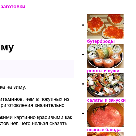
заготовки
_____________________
бутерброды
иму
роллы и суши
ка на зиму.
итаминов, чем в покупных из
салаты и закуски
 приготовления значительно
акими картинно красивыми как
тов нет, чего нельзя сказать
первые блюда