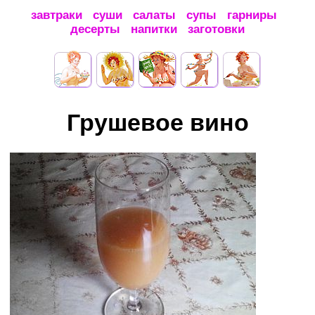
завтраки
суши
салаты
супы
гарниры
десерты
напитки
заготовки
Грушевое вино