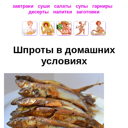
завтраки
суши
салаты
супы
гарниры
десерты
напитки
заготовки
Шпроты в домашних
условиях