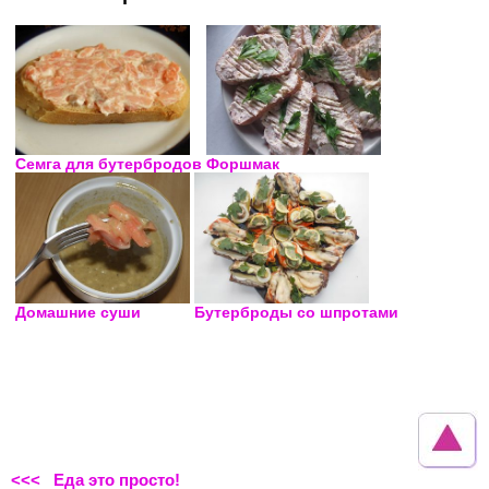
Семга для бутербродов
Форшмак
Домашние суши
Бутерброды со шпротами
<<< Еда это просто!