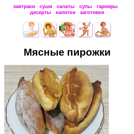
завтраки
суши
салаты
супы
гарниры
десерты
напитки
заготовки
Мясные пирожки