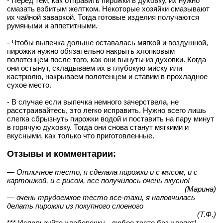
- Перед тем, как отправить пирожки в духовку, их нужно
смазать взбитым желтком. Некоторые хозяйки смазывают
их чайной заваркой. Тогда готовые изделия получаются
румяными и аппетитными.
- Чтобы выпечка дольше оставалась мягкой и воздушной,
пирожки нужно обязательно накрыть хлопковым
полотенцем после того, как они вынуты из духовки. Когда
они остынут, складываем их в глубокую миску или
кастрюлю, накрываем полотенцем и ставим в прохладное
сухое место.
- В случае если выпечка немного зачерствела, не
расстраивайтесь, это легко исправить. Нужно всего лишь
слегка сбрызнуть пирожки водой и поставить на пару минут
в горячую духовку. Тогда они снова станут мягкими и
вкусными, как только что приготовленные.
Отзывы и комментарии:
— Отличное тесто, я сделала пирожки и с мясом, и с
картошкой, и с рисом, все получилось очень вкусно!
(Марина)
— очень трудоемкое тесто все-таки, я наловчилась
делать пирожки из покупного слоеного
(Т.Ф.)
*** Используйте хлебопечку - любое тесто без хлопот!