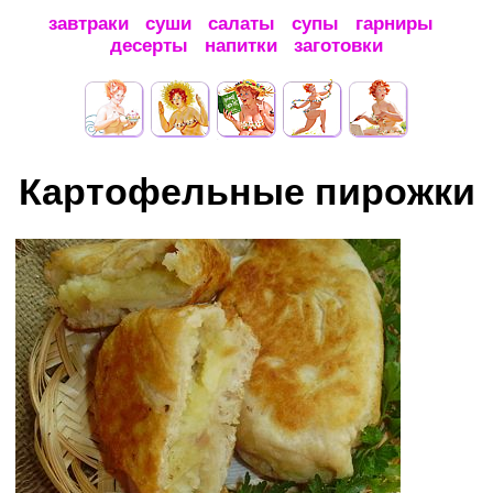
завтраки
суши
салаты
супы
гарниры
десерты
напитки
заготовки
Картофельные пирожки