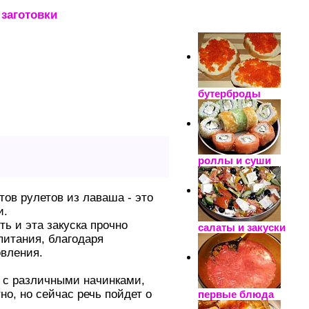
заготовки
_____________________
бутерброды
роллы и суши
ов рулетов из лаваша - это
и.
ть и эта закуска прочно
салаты и закуски
питания, благодаря
овления.
 с различными начинками,
о, но сейчас речь пойдет о
первые блюда