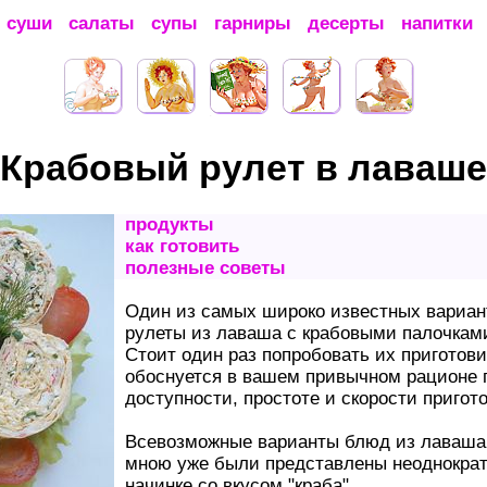
суши
салаты
супы
гарниры
десерты
напитки
Крабовый рулет в лаваше
продукты
как готовить
полезные советы
Один из самых широко известных вариант
рулеты из лаваша с крабовыми палочкам
Стоит один раз попробовать их приготови
обоснуется в вашем привычном рационе 
доступности, простоте и скорости пригот
Всевозможные варианты блюд из лаваша
мною уже были представлены неоднократн
начинке со вкусом "краба".