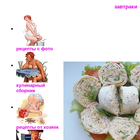
_____________________
завтраки
рецепты с фото
кулинарный
сборник
рецепты от хозяек