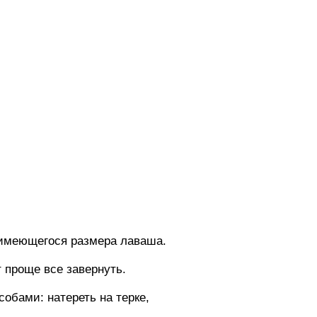
з имеющегося размера лаваша.
т проще все завернуть.
обами: натереть на терке,