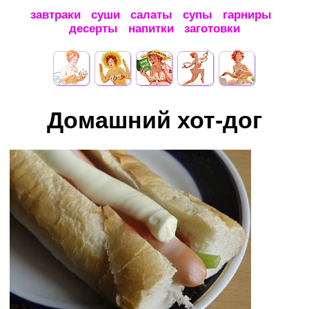
завтраки
суши
салаты
супы
гарниры
десерты
напитки
заготовки
Домашний хот-дог