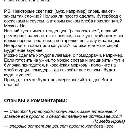
P.S. Некоторые скептики (муж, например) спрашивают -
зачем так сложно? Нельзя ли просто сделать бутерброд с
сосисками и соусом, а вторым куском хлеба прихлопнуть?
Можно. Но!
Нижний кусок имеет тенденцию "расползаться", верхний
регулярно сваливается с сосиски, а кетчуп с майонезом все
время норовят растечься по тарелке, по столу и пальцам.
Не нравится салат или капуста?- положите ломтик сыра!
Будет еще вкуснее!
Можно сделать хот-дог в лаваше, с помидорами, например.
Если готовить на ужин, то можно состав и расширить - тут и
булочка пригодится, и корейская морковь - положите на
хлеб огурцы, помидоры, да накройте все сыром - будет
куда вкуснее!
Правда, это уже будет не американский хот-дог. Вот и
славно!
Отзывы и комментарии:
— Спасибо! Бутерброды получились замечательные! А
главное все просто и действительно не обляпываешся!!!
(Миледи Ирина)
— впервые встретила рецепт просто хотдога - все