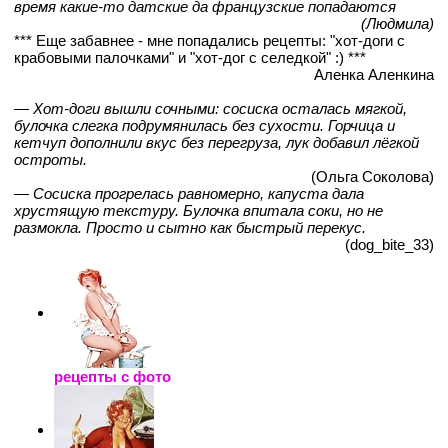
время какие-то датские да французские попадаются
(Людмила)
*** Еще забавнее - мне попадались рецепты: "хот-доги с
крабовыми палочками" и "хот-дог с селедкой" :) ***
Аленка Аленкина
— Хот-доги вышли сочными: сосиска осталась мягкой,
булочка слегка подрумянилась без сухости. Горчица и
кетчуп дополнили вкус без перегруза, лук добавил лёгкой
остроты.
(Ольга Соколова)
— Сосиска прогрелась равномерно, капуста дала
хрустящую текстуру. Булочка впитала соки, но не
размокла. Просто и сытно как быстрый перекус.
(dog_bite_33)
рецепты с фото