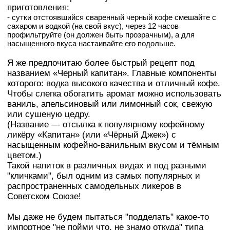
приготовления:
- сутки отстоявшийся сваренный черный кофе смешайте с
сахаром и водкой (на свой вкус), через 12 часов
профильтруйте (он должен быть прозрачным), а для
насыщенного вкуса настаивайте его подольше.
Я же предпочитаю более быстрый рецепт под
названием «Черный капитан». Главные компоненты
которого: водка высокого качества и отличный кофе.
Чтобы слегка обогатить аромат можно использовать
ваниль, апельсиновый или лимонный сок, свежую
или сушеную цедру.
(Название — отсылка к популярному кофейному
ликёру «Капитан» (или «Чёрный Джек») с
насыщенным кофейно-ванильным вкусом и тёмным
цветом.)
Такой напиток в различных видах и под разными
"кличками", был одним из самых популярных и
распространенных самодельных ликеров в
Советском Союзе!
Мы даже не будем пытаться "подделать" какое-то
импортное "не пойми что, не знамо откуда" типа