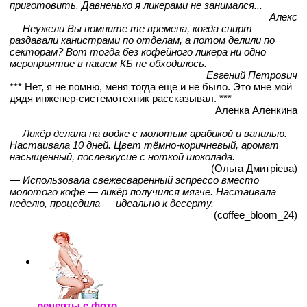
приготовить. Давненько я ликерами не занимался...
Алекс
— Неужели Вы помните те времена, когда спирт
раздавали канистрами по отделам, а потом делили по
секторам? Вот тогда без кофейного ликера ни одно
мероприятие в нашем КБ не обходилось.
Евгений Петрович
*** Нет, я не помню, меня тогда еще и не было. Это мне мой
дядя инженер-системотехник рассказывал. ***
Аленка Аленкина
— Ликёр делала на водке с молотым арабикой и ванилью.
Настаивала 10 дней. Цвет тёмно-коричневый, аромат
насыщенный, послевкусие с ноткой шоколада.
(Ольга Дмитріева)
— Использовала свежесваренный эспрессо вместо
молотого кофе — ликёр получился мягче. Настаивала
неделю, процедила — идеально к десерту.
(coffee_bloom_24)
рецепты с фото