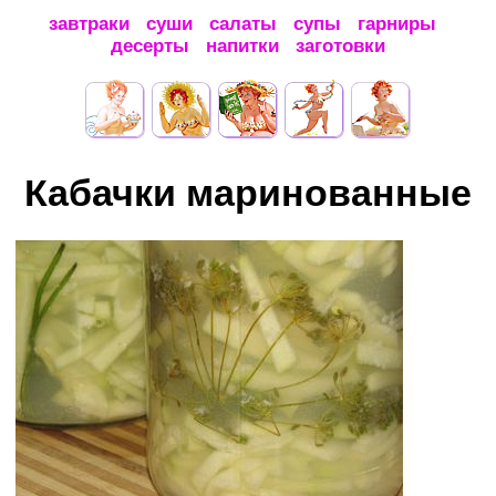
завтраки
суши
салаты
супы
гарниры
десерты
напитки
заготовки
Кабачки маринованные