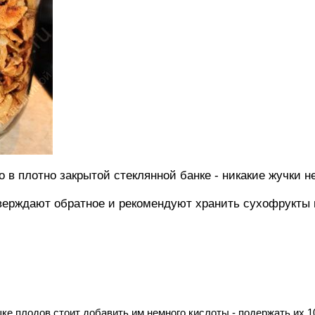
 в плотно закрытой стеклянной банке - никакие жучки не
тверждают обратное и рекомендуют хранить сухофрукты 
ке плодов стоит добавить им немного кислоты - подержать их 10