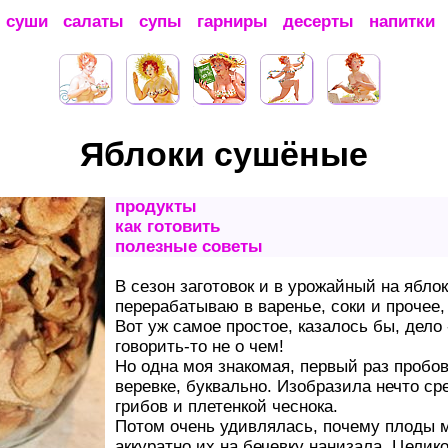
суши
салаты
супы
гарниры
десерты
напитки
Яблоки сушёные
продукты
как готовить
полезные советы
В сезон заготовок и в урожайный на яблок
перерабатываю в варенье, соки и прочее,
Вот уж самое простое, казалось бы, дело 
говорить-то не о чем!
Но одна моя знакомая, первый раз пробо
веревке, буквально. Изобразила нечто с
грибов и плетенкой чеснока.
Потом очень удивлялась, почему плоды м
аккуратно их на бечевку нанизала. Целик