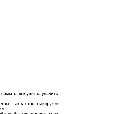
 помыть, высушить, удалить
тров, так как толстые кружки
мм.
ойство быстро окислятся при