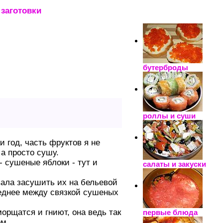
заготовки
_____________________
бутерброды
роллы и суши
и год, часть фруктов я не
 а просто сушу.
- сушеные яблоки - тут и
салаты и закуски
вала засушить их на бельевой
реднее между связкой сушеных
орщатся и гниют, она ведь так
первые блюда
ом.