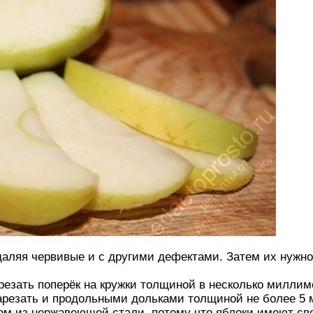
даляя червивые и с другими дефектами. Затем их нужно
резать поперёк на кружки толщиной в несколько миллиме
резать и продольными дольками толщиной не более 5 
ом из нержавеющей стали, потому что яблоки имеют св