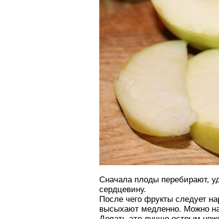
Сначала плоды перебирают, у
сердцевину.
После чего фрукты следует на
высыхают медленно. Можно на
Делать это лучше острым нож