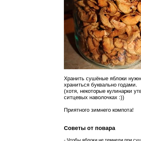
Хранить сушёные яблоки нужно
храниться буквально годами.
(хотя, некоторые кулинарки у
ситцевых наволочках :))
Приятного зимнего компота!
Советы от повара
- Чтобы яблоки не темнели при суш