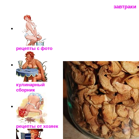
_____________________
завтраки
рецепты с фото
кулинарный
сборник
рецепты от хозяек