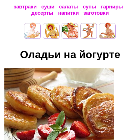
завтраки
суши
салаты
супы
гарниры
десерты
напитки
заготовки
Оладьи на йогурте