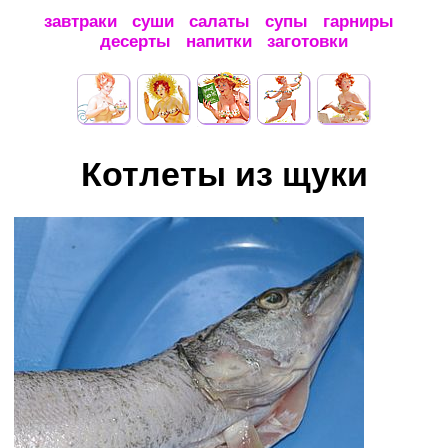
завтраки
суши
салаты
супы
гарниры
десерты
напитки
заготовки
Котлеты из щуки