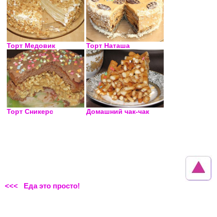
Торт Медовик
Торт Наташа
Торт Сникерс
Домашний чак-чак
<<< Еда это просто!