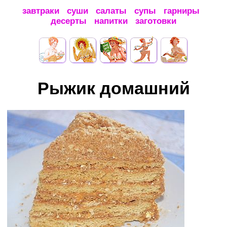
завтраки
суши
салаты
супы
гарниры
десерты
напитки
заготовки
Рыжик домашний