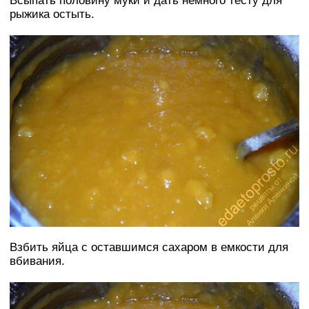
Всыпать половину муки и дать немного тесту для
рыжика остыть.
Взбить яйца с оставшимся сахаром в емкости для
вбивания.