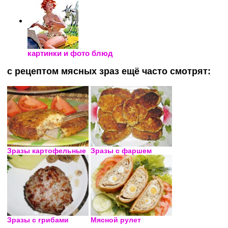
картинки и фото блюд
с рецептом мясных зраз ещё часто смотрят:
Зразы картофельные
Зразы с фаршем
Зразы с грибами
Мясной рулет