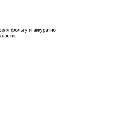
феля фольгу и аккуратно
хности.