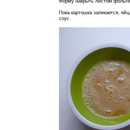
Форму накрыть листом фольги и
Пока картошка запекается, яй
соус.