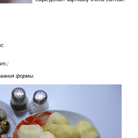
г;
шт.;
ывания формы.