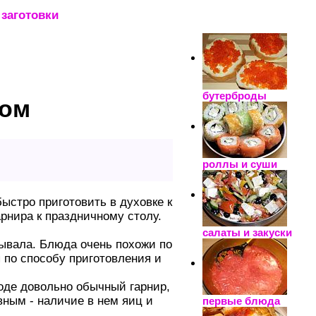
заготовки
_____________________
бутерброды
ром
роллы и суши
ыстро приготовить в духовке к
рнира к праздничному столу.
салаты и закуски
зывала. Блюда очень похожи по
 по способу приготовления и
оде довольно обычный гарнир,
вным - наличие в нем яиц и
первые блюда