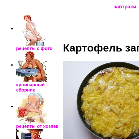
_____________________
завтраки
Картофель за
рецепты с фото
кулинарный
сборник
рецепты от хозяек