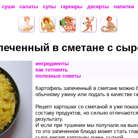
суши
салаты
супы
гарниры
десерты
напитки
печенный в сметане с сы
ингредиенты
как готовить
полезные советы
Картофель запеченный в сметане можно б
обычному ужину или подать в качестве га
Рецепт картошки со сметаной я уже пока
составу продуктов, но сильно отличаются
результату.
И если при тушении мы получали на вых
то это запеченное блюдо может стать гла
сыра делает картошку очень сытной.