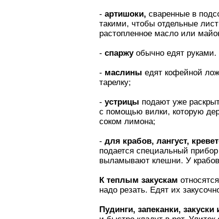
-
артишоки,
сваренные в подс
такими, чтобы отдельные лист
растопленное масло или майон
-
спаржу
обычно едят руками. 
-
маслины
едят кофейной ложе
тарелку;
-
устрицы
подают уже раскрыт
с помощью вилки, которую дер
соком лимона;
-
для крабов, лангуст, кревет
подается специальный прибор 
выламывают клешни. У крабов
К теплым закускам
относятся 
надо резать. Едят их закусочн
Пудинги, запеканки, закуски