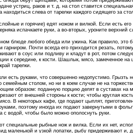
к с блюда берут щипцами, которыми потом придерживают
аче устриц, раков и т. д. на стол ставится специальна
а находиться слева от тарелки каждого сидящего за сто
лойные и горячие) едят ножом и вилкой. Если есть его
верняка испачкаете руки, а во-вторых, уроните верхний с
авном блюде любого обеда или ужина. Как правило, это 
 гарниром. Почти всегда его приходится резать, потому
ивают в соус или подливу и кладут в рот, потом следуе
рции к середине, к кости. Шашлык, мясо, замеченное на
край тарелки.
ли есть руками, что совершенно недопустимо. Грызть 
о семейным столом, но ни в коем случае не на торжеств
ующим образом: поданную порцию делят в суставах на м
резают от внешней стороны к кости; чтобы круглая кость
мясо. В некоторых кафе, где подают цыплят, приготовле
 руками, поэтому иногда их подают завернутыми в фольг
 с водой, чтобы было можно ополоснуть руки.
т специальные рыбные нож и вилка. Если их нет, испо
вид маленькой и узкой лопатки, рыбу придерживают и, д