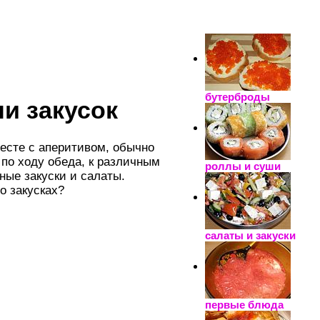
_____________________
бутерброды
и закусок
есте с аперитивом, обычно
 по ходу обеда, к различным
роллы и суши
ые закуски и салаты.
о закусках?
салаты и закуски
первые блюда