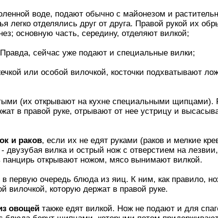
оленной воде, подают обычно с майонезом и растител
ья легко отделялись друг от друга. Правой рукой их об
ез; основную часть, середину, отделяют вилкой;
Правда, сейчас уже подают и специальные вилки;
чкой или особой вилочкой, косточки подхватывают ложе
ыми (их открывают на кухне специальными щипцами). Р
жат в правой руке, отрывают от нее устрицу и высасыв
ок и раков
, если их не едят руками (раков и мелкие кре
- двузубая вилка и острый нож с отверстием на лезвии
 панцирь открывают ножом, мясо вынимают вилкой.
в первую очередь блюда из яиц. К ним, как правило, нож
ой вилочкой, которую держат в правой руке.
 из овощей
также едят вилкой. Нож не подают и для спаг