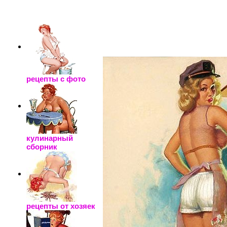
_____________________
рецепты с фото
кулинарный
сборник
рецепты от хозяек