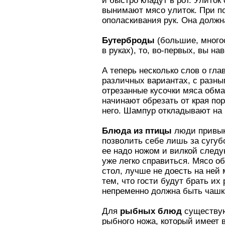
и быстро кладут в рот. Улито
вынимают мясо улиток. При под
ополаскивания рук. Она должн
Бутерброды
(большие, многос
в руках), то, во-первых, вы на
А теперь несколько слов о гл
различных вариантах, с разным
отрезанные кусочки мяса обмак
начинают обрезать от края по
него. Шампур откладывают на 
Блюда из птицы
люди привык
позволить себе лишь за сугуб
ее надо ножом и вилкой след
уже легко справиться. Мясо об
стол, лучше не доесть на ней 
тем, что гости будут брать их
непременно должна быть чашка
Для
рыбных блюд
существую
рыбного ножа, который имеет 