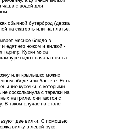
 раковину, а длинной вилкой
я чаша с водой для
лом.
 как обычной бутерброд (держа
лой на скатерть или на платье.
бывает мясное блюдо в
 и едят его ножом и вилкой -
т гарнир. Куски мяса
 шампуре надо сначала снять с
ножку или крылышко можно
енном обеде или банкете. Есть
еньшие кусочки, с которыми
 не соскользнула с тарелки на
нных на гриле, считаются с
у. В таком случае на столе
льзуют две вилки. С помощью
ержа вилку в левой руке,