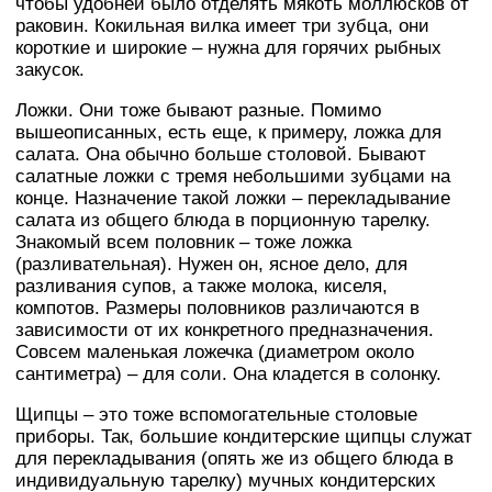
чтобы удобней было отделять мякоть моллюсков от
раковин. Кокильная вилка имеет три зубца, они
короткие и широкие – нужна для горячих рыбных
закусок.
Ложки. Они тоже бывают разные. Помимо
вышеописанных, есть еще, к примеру, ложка для
салата. Она обычно больше столовой. Бывают
салатные ложки с тремя небольшими зубцами на
конце. Назначение такой ложки – перекладывание
салата из общего блюда в порционную тарелку.
Знакомый всем половник – тоже ложка
(разливательная). Нужен он, ясное дело, для
разливания супов, а также молока, киселя,
компотов. Размеры половников различаются в
зависимости от их конкретного предназначения.
Совсем маленькая ложечка (диаметром около
сантиметра) – для соли. Она кладется в солонку.
Щипцы – это тоже вспомогательные столовые
приборы. Так, большие кондитерские щипцы служат
для перекладывания (опять же из общего блюда в
индивидуальную тарелку) мучных кондитерских