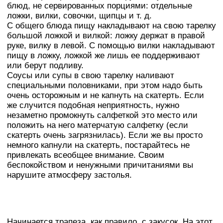
блюд, не сервированных порциями: отдельные
ложки, вилки, совочки, щипцы и т. д.
С общего блюда пищу накладывают на свою тарелку
большой ложкой и вилкой: ложку держат в правой
руке, вилку в левой. С помощью вилки накладывают
пищу в ложку, ложкой же лишь ее поддерживают
или берут подливу.
Соусы или супы в свою тарелку наливают
специальными половниками, при этом надо быть
очень осторожным и не капнуть на скатерть. Если
же случится подобная неприятность, нужно
незаметно промокнуть салфеткой это место или
положить на него матерчатую салфетку (если
скатерть очень загрязнилась). Если же вы просто
немного капнули на скатерть, постарайтесь не
привлекать всеобщее внимание. Своим
беспокойством и ненужными причитаниями вы
нарушите атмосферу застолья.
Начинается трапеза, как правило, с закусок. На этот