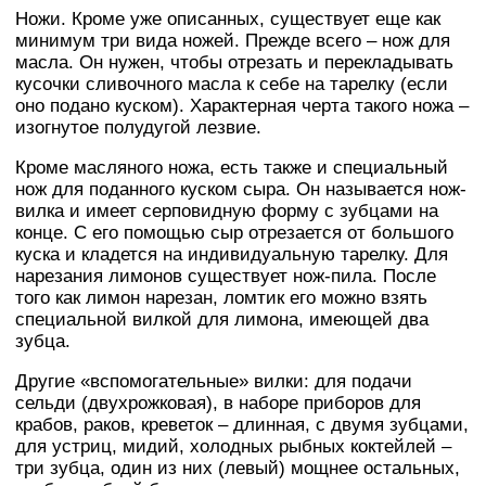
Ножи. Кроме уже описанных, существует еще как
минимум три вида ножей. Прежде всего – нож для
масла. Он нужен, чтобы отрезать и перекладывать
кусочки сливочного масла к себе на тарелку (если
оно подано куском). Характерная черта такого ножа –
изогнутое полудугой лезвие.
Кроме масляного ножа, есть также и специальный
нож для поданного куском сыра. Он называется нож-
вилка и имеет серповидную форму с зубцами на
конце. С его помощью сыр отрезается от большого
куска и кладется на индивидуальную тарелку. Для
нарезания лимонов существует нож-пила. После
того как лимон нарезан, ломтик его можно взять
специальной вилкой для лимона, имеющей два
зубца.
Другие «вспомогательные» вилки: для подачи
сельди (двухрожковая), в наборе приборов для
крабов, раков, креветок – длинная, с двумя зубцами,
для устриц, мидий, холодных рыбных коктейлей –
три зубца, один из них (левый) мощнее остальных,