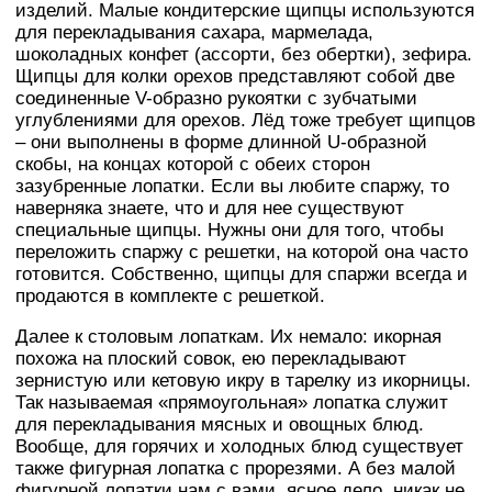
изделий. Малые кондитерские щипцы используются
для перекладывания сахара, мармелада,
шоколадных конфет (ассорти, без обертки), зефира.
Щипцы для колки орехов представляют собой две
соединенные V-образно рукоятки с зубчатыми
углублениями для орехов. Лёд тоже требует щипцов
– они выполнены в форме длинной U-образной
скобы, на концах которой с обеих сторон
зазубренные лопатки. Если вы любите спаржу, то
наверняка знаете, что и для нее существуют
специальные щипцы. Нужны они для того, чтобы
переложить спаржу с решетки, на которой она часто
готовится. Собственно, щипцы для спаржи всегда и
продаются в комплекте с решеткой.
Далее к столовым лопаткам. Их немало: икорная
похожа на плоский совок, ею перекладывают
зернистую или кетовую икру в тарелку из икорницы.
Так называемая «прямоугольная» лопатка служит
для перекладывания мясных и овощных блюд.
Вообще, для горячих и холодных блюд существует
также фигурная лопатка с прорезями. А без малой
фигурной лопатки нам с вами, ясное дело, никак не