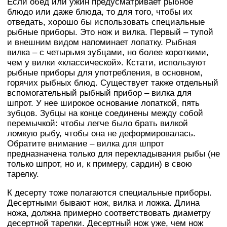
Если обед или ужин предусматривает рыбное
блюдо или даже блюда, то для того, чтобы их
отведать, хорошо бы использовать специальные
рыбные приборы. Это нож и вилка. Первый – тупой
и внешним видом напоминает лопатку. Рыбная
вилка – с четырьмя зубцами, но более короткими,
чем у вилки «классической». Кстати, используют
рыбные приборы для употребления, в основном,
горячих рыбных блюд. Существует также отдельный
вспомогательный рыбный прибор – вилка для
шпрот. У нее широкое основание лопаткой, пять
зубцов. Зубцы на конце соединены между собой
перемычкой: чтобы легче было брать вилкой
ломкую рыбу, чтобы она не деформировалась.
Обратите внимание – вилка для шпрот
предназначена только для перекладывания рыбы (не
только шпрот, но и, к примеру, сардин) в свою
тарелку.
К десерту тоже полагаются специальные приборы.
Десертными бывают нож, вилка и ложка. Длина
ножа, должна примерно соответствовать диаметру
десертной тарелки. Десертный нож уже, чем нож