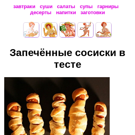
завтраки
суши
салаты
супы
гарниры
десерты
напитки
заготовки
Запечённые сосиски в
тесте