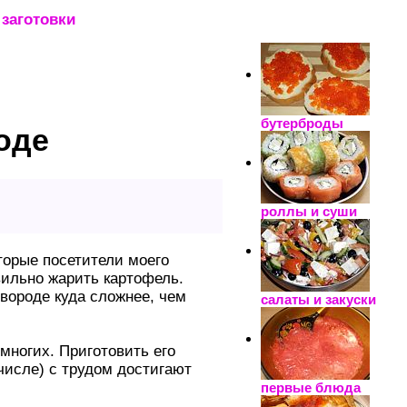
заготовки
_____________________
бутерброды
оде
роллы и суши
оторые посетители моего
авильно жарить картофель.
овороде куда сложнее, чем
салаты и закуски
многих. Приготовить его
 числе) с трудом достигают
первые блюда