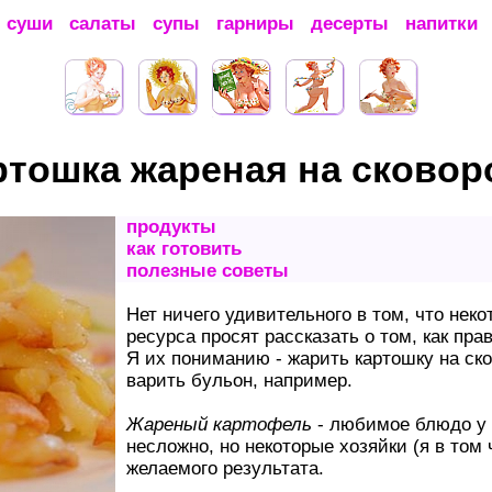
суши
салаты
супы
гарниры
десерты
напитки
ртошка жареная на сковор
продукты
как готовить
полезные советы
Нет ничего удивительного в том, что нек
ресурса просят рассказать о том, как пр
Я их пониманию - жарить картошку на ск
варить бульон, например.
Жареный картофель
- любимое блюдо у 
несложно, но некоторые хозяйки (я в том
желаемого результата.