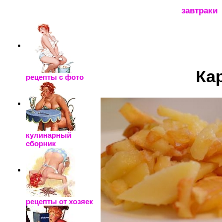
_____________________
завтраки
Ка
рецепты с фото
кулинарный
сборник
рецепты от хозяек