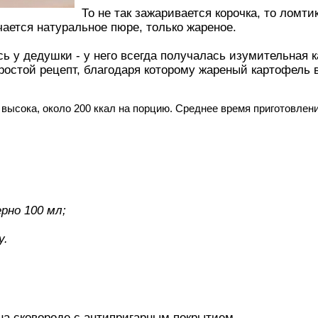
То не так зажаривается корочка, то лом
учается натуральное пюре, только жареное.
сь у дедушки - у него всегда получалась изумительная 
ростой рецепт, благодаря которому жареный картофель 
высока, около 200 ккал на порцию. Среднее время приготовлени
рно 100 мл;
у.
на сковороде с антипригарным покрытием.