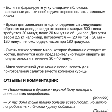
- Если вы фаршируете утку сладкими яблоками,
нарезанные дольки необходимо хорошо полить лимонным
соком.
- Время для запекания птицы определяется следующим
образом: на доведение до готовности каждых 500 г веса
требуется 20 минут, плюс 20 минут на общий вес. Для утки
весом 2,5 кг, например, потребуется — (20 ми *5) + 20 ми =
120 минут, т.е. около двух часов при 180 градусах.
- Очень мягкое утиное мясо, которое буквально отходит от
костей, получится если предварительно тушку оварить до
полуготовности в течение 30 - 40 минут.
- Мясо запеченной утки можно использовать для
приготовления салатов вместо копченой курицы.
Отзывы и комментарии:
— Приготовила в духовке - вкусно! Хочу теперь с
апельсинами попробовать
(Meotida)
— У нас дома тоже такую больше всего любят, но можно
попробовать к яблокам курагу добавить
(Полина)