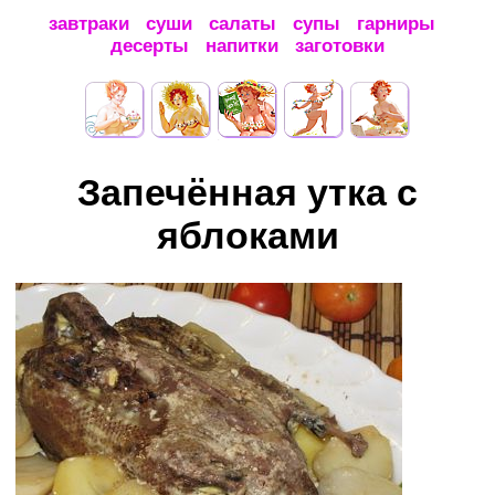
завтраки
суши
салаты
супы
гарниры
десерты
напитки
заготовки
Запечённая утка с
яблоками