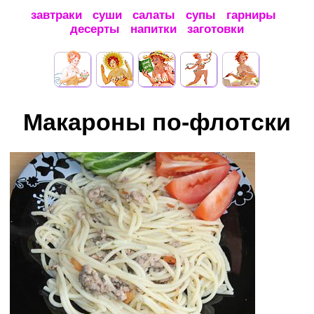
завтраки
суши
салаты
супы
гарниры
десерты
напитки
заготовки
Макароны по-флотски