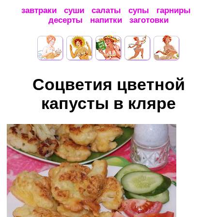
завтраки
суши
салаты
супы
гарниры
десерты
напитки
заготовки
Соцветия цветной
капусты в кляре