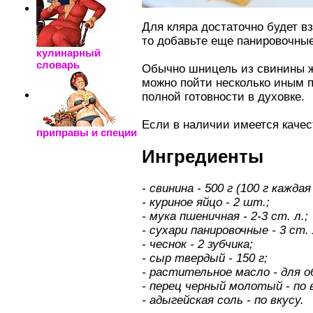
Для кляра достаточно будет вз
то добавьте еще панировочные
кулинарный
словарь
Обычно шницель из свинины жа
можно пойти несколько иным п
полной готовности в духовке.
Если в наличии имеется качес
приправы и специи
Ингредиенты
- свинина - 500 г (100 г каждая
- куриное яйцо - 2 шт.;
- мука пшеничная - 2-3 ст. л.;
- сухари панировочные - 3 ст. 
- чеснок - 2 зубчика;
- сыр твердый - 150 г;
- растительное масло - для 
- перец черный молотый - по 
- адыгейская соль - по вкусу.