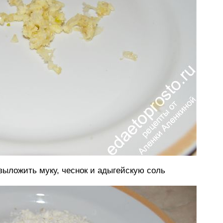
ыложить муку, чеснок и адыгейскую соль