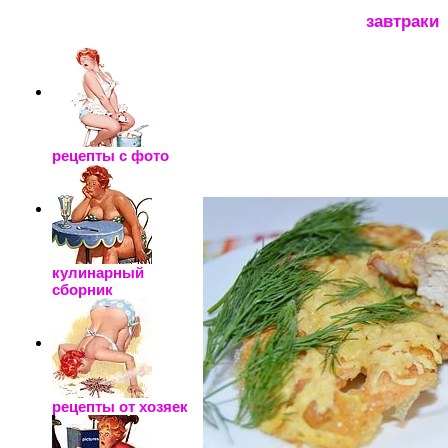
_____________________
завтраки
рецепты с фото
кулинарный
сборник
рецепты от хозяек