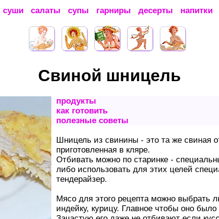
суши
салаты
супы
гарниры
десерты
напитки
Свиной шницель
продукты
как готовить
полезные советы
Шницель из свинины - это та же свиная о
приготовленная в кляре.
Отбивать можно по старинке - специаль
либо использовать для этих целей специ
тендерайзер.
Мясо для этого рецепта можно выбрать лю
индейку, курицу. Главное чтобы оно был
Зачастую его даже не отбивают если кусо