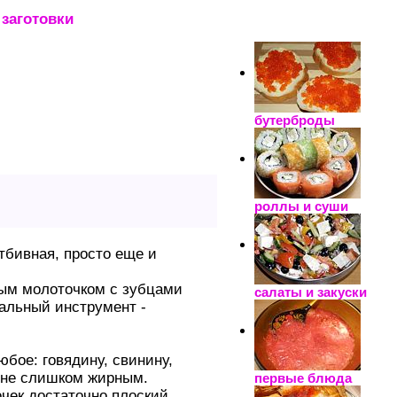
заготовки
_____________________
бутерброды
роллы и суши
тбивная, просто еще и
ным молоточком с зубцами
салаты и закуски
альный инструмент -
бое: говядину, свинину,
о не слишком жирным.
первые блюда
чек достаточно плоский.