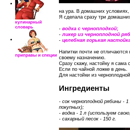
на ура. В домашних условиях, 
Я сделала сразу три домашних
кулинарный
словарь
-
водка с черноплодкой
;
-
ликер из черноплодной ря
-
целебная горькая настойк
Напитки почти не отличаются п
приправы и специи
своему назначению.
Сразу скажу, настойку я сама 
Если по чайной ложке в день.
Для настойки из черноплодно
Ингредиенты
- сок черноплодной рябины - 
покупных);
- водка - 1 л (используем св
- сахарный песок - 150 г.