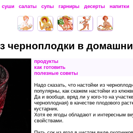
суши
салаты
супы
гарниры
десерты
напитки
из черноплодки в домашни
продукты
как готовить
полезные советы
Надо сказать, что настойки из черноплод
популярны, как скажем настойки из клюк
Да и вообще, вряд ли у кого-то на участк
черноплодная) в качестве плодового раст
кустарник.
Хотя ее ягоды обладают и интересным в
свойствами.
Пить сок из ягод в чистом виде охотнико