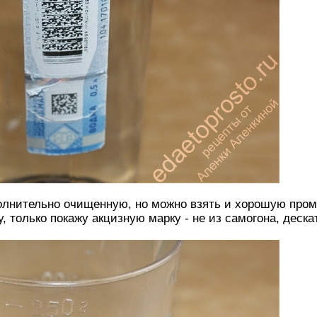
олнительно очищенную, но можно взять и хорошую про
, только покажу акцизную марку - не из самогона, деска