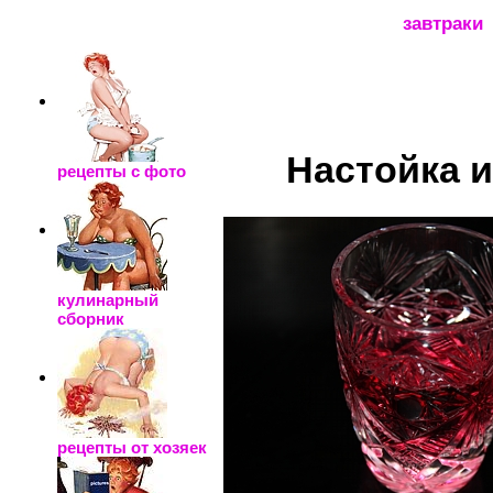
_____________________
завтраки
Настойка 
рецепты с фото
кулинарный
сборник
рецепты от хозяек