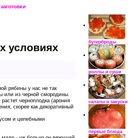
заготовки
_____________________
бутерброды
х условиях
роллы и суши
ной рябины у нас не так
вы или из черной смородины.
е растет черноплодка (арония
салаты и закуски
ения, скорее как декоративный
кусом и целебными
первые блюда
в мало - уж больно он вяжущий