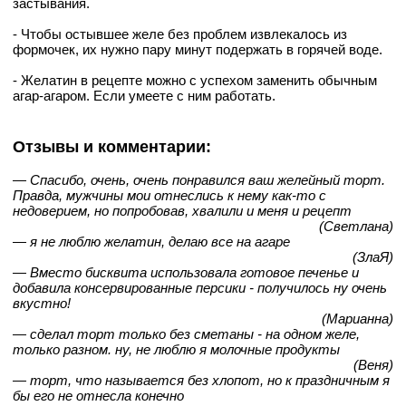
застывания.
- Чтобы остывшее желе без проблем извлекалось из
формочек, их нужно пару минут подержать в горячей воде.
- Желатин в рецепте можно с успехом заменить обычным
агар-агаром. Если умеете с ним работать.
Отзывы и комментарии:
— Спасибо, очень, очень понравился ваш желейный торт.
Правда, мужчины мои отнеслись к нему как-то с
недоверием, но попробовав, хвалили и меня и рецепт
(Светлана)
— я не люблю желатин, делаю все на агаре
(ЗлаЯ)
— Вместо бисквита использовала готовое печенье и
добавила консервированные персики - получилось ну очень
вкустно!
(Марианна)
— сделал торт только без сметаны - на одном желе,
только разном. ну, не люблю я молочные продукты
(Веня)
— торт, что называется без хлопот, но к праздничным я
бы его не отнесла конечно