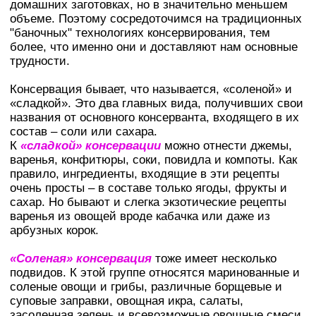
домашних заготовках, но в значительно меньшем
объеме. Поэтому сосредоточимся на традиционных
"баночных" технологиях консервирования, тем
более, что именно они и доставляют нам основные
трудности.
Консервация бывает, что называется, «соленой» и
«сладкой». Это два главных вида, получивших свои
названия от основного консерванта, входящего в их
состав – соли или сахара.
К
«сладкой» консервации
можно отнести джемы,
варенья, конфитюры, соки, повидла и компоты. Как
правило, ингредиенты, входящие в эти рецепты
очень просты – в составе только ягоды, фрукты и
сахар. Но бывают и слегка экзотические рецепты
варенья из овощей вроде кабачка или даже из
арбузных корок.
«Соленая» консервация
тоже имеет несколько
подвидов. К этой группе относятся маринованные и
соленые овощи и грибы, различные борщевые и
суповые заправки, овощная икра, салаты,
засоленная зелень и всевозможные овощные смеси,