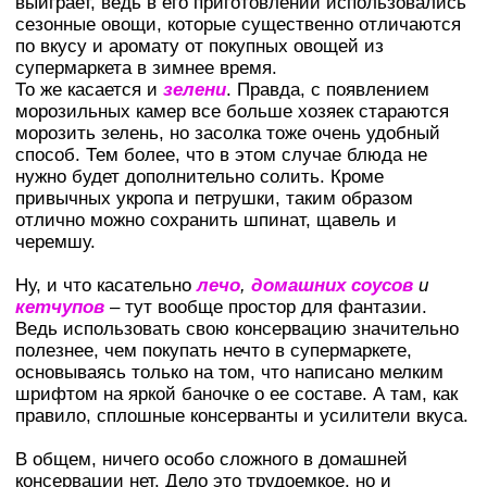
выиграет, ведь в его приготовлении использовались
сезонные овощи, которые существенно отличаются
по вкусу и аромату от покупных овощей из
супермаркета в зимнее время.
То же касается и
зелени
. Правда, с появлением
морозильных камер все больше хозяек стараются
морозить зелень, но засолка тоже очень удобный
способ. Тем более, что в этом случае блюда не
нужно будет дополнительно солить. Кроме
привычных укропа и петрушки, таким образом
отлично можно сохранить шпинат, щавель и
черемшу.
Ну, и что касательно
лечо
,
домашних соусов
и
кетчупов
– тут вообще простор для фантазии.
Ведь использовать свою консервацию значительно
полезнее, чем покупать нечто в супермаркете,
основываясь только на том, что написано мелким
шрифтом на яркой баночке о ее составе. А там, как
правило, сплошные консерванты и усилители вкуса.
В общем, ничего особо сложного в домашней
консервации нет. Дело это трудоемкое, но и