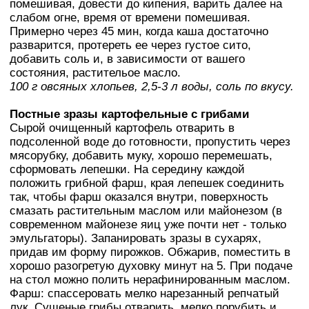
помешивая, довести до кипения, варить далее на
слабом огне, время от времени помешивая.
Примерно через 45 мин, когда каша достаточно
разварится, протереть ее через густое сито,
добавить соль и, в зависимости от вашего
состояния, растительое масло.
100 г овсяных хлопьев, 2,5-3 л воды, соль по вкусу.
Постные зразы картофельные с грибами
Сырой очищенный картофель отварить в
подсоленной воде до готовности, пропустить через
мясорубку, добавить муку, хорошо перемешать,
сформовать лепешки. На середину каждой
положить грибной фарш, края лепешек соединить
так, чтобы фарш оказался внутри, поверхность
смазать растительным маслом или майонезом (в
современном майонезе яиц уже почти нет - только
эмульгаторы). Запанировать зразы в сухарях,
придав им форму пирожков. Обжарив, поместить в
хорошо разогретую духовку минут на 5. При подаче
на стол можно полить нерафинированным маслом.
Фарш: спассеровать мелко нарезанный репчатый
лук. Сушеные грибы отварить, мелко порубить и