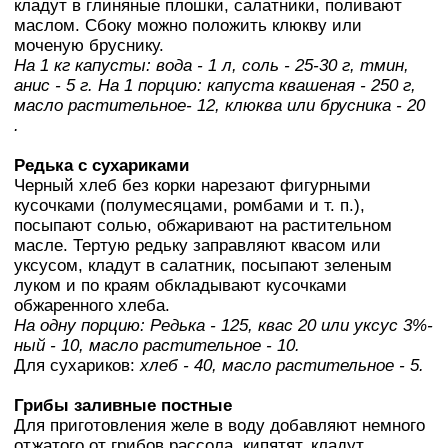
кладут в глиняные плошки, салатники, поливают
маслом. Сбоку можно положить клюкву или
моченую бруснику.
На 1 кг капусты: вода - 1 л, соль - 25-30 г, тмин,
анис - 5 г. На 1 порцию: капуста квашеная - 250 г,
масло растительное- 12, клюква или брусника - 20
.
Редька с сухариками
Черный хлеб без корки нарезают фигурными
кусочками (полумесяцами, ромбами и т. п.),
посыпают солью, обжаривают на растительном
масле. Тертую редьку заправляют квасом или
уксусом, кладут в салатник, посыпают зеленым
луком и по краям обкладывают кусочками
обжаренного хлеба.
На одну порцию: Редька - 125, квас 20 или уксус 3%-
ный - 10, масло растительное - 10.
Для сухариков:
хлеб - 40, масло растительное - 5.
Грибы заливные постные
Для приготовления желе в воду добавляют немного
отжатого от грибов рассола, кипятят, кладут