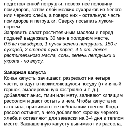
подготовленной петрушки, поверх нее половину
помидоров, затем слой мелких сухариков из белого
или черного хлеба, а поверх них - остальную часть
помидоров и петрушки. Сверху посыпать луком-
пореем.
Заправить салат растительным маслом и перед
подачей выдержать 30 мин в холодном месте.
0,5 кг помидоров, 1 пучок зелени петрушки, 150 г
сухарей, 2 стебля лука-порея, 4-5 ст. ложек
растительного масла, соль, зелень петрушки и
укропа - по вкусу.
Заварная капуста
Кочан капусты зачищают, разрезают на четыре
части, кладут в неокисляющуюся посуду (глиняный
горшок, эмалированную кастрюлю и т. д.),
добавляют анис, тмин или мяту, заливают кипящим
рассолом и дают остыть в нем. Чтобы капуста не
всплыла, прижимают ее небольшим гнетом. Когда
рассол остынет, в него добавляют корочку черного
хлеба и оставляют для закваски на 3-4 дня в теплом
месте. Заквашенную капусту вынимают из рассола,