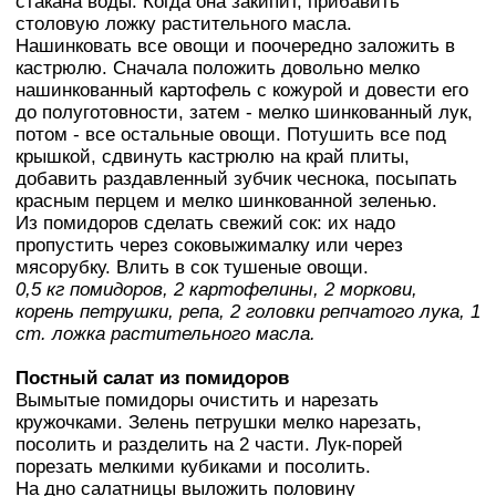
стакана воды. Когда она закипит, прибавить
столовую ложку растительного масла.
Нашинковать все овощи и поочередно заложить в
кастрюлю. Сначала положить довольно мелко
нашинкованный картофель с кожурой и довести его
до полуготовности, затем - мелко шинкованный лук,
потом - все остальные овощи. Потушить все под
крышкой, сдвинуть кастрюлю на край плиты,
добавить раздавленный зубчик чеснока, посыпать
красным перцем и мелко шинкованной зеленью.
Из помидоров сделать свежий сок: их надо
пропустить через соковыжималку или через
мясорубку. Влить в сок тушеные овощи.
0,5 кг помидоров, 2 картофелины, 2 моркови,
корень петрушки, репа, 2 головки репчатого лука, 1
ст. ложка растительного масла.
Постный салат из помидоров
Вымытые помидоры очистить и нарезать
кружочками. Зелень петрушки мелко нарезать,
посолить и разделить на 2 части. Лук-порей
порезать мелкими кубиками и посолить.
На дно салатницы выложить половину