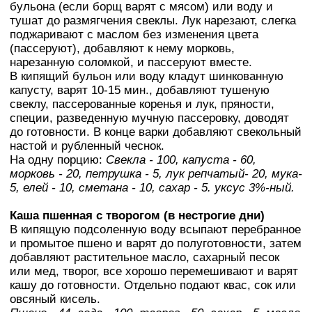
бульона (если борщ варят с мясом) или воду и
тушат до размягчения свеклы. Лук нарезают, слегка
поджаривают с маслом без изменения цвета
(пассеруют), добавляют к нему морковь,
нарезанную соломкой, и пассеруют вместе.
В кипящий бульон или воду кладут шинкованную
капусту, варят 10-15 мин., добавляют тушеную
свеклу, пассерованные коренья и лук, пряности,
специи, разведенную мучную пассеровку, доводят
до готовности. В конце варки добавляют свекольный
настой и рубленный чеснок.
На одну порцию:
Свекла - 100, капуста - 60,
морковь - 20, петрушка - 5, лук репчатый- 20, мука-
5, елей - 10, сметана - 10, сахар - 5. уксус 3%-ный.
Каша пшенная с творогом (в нестрогие дни)
В кипящую подсоленную воду всыпают перебранное
и промытое пшено и варят до полуготовности, затем
добавляют растительное масло, сахарный песок
или мед, творог, все хорошо перемешивают и варят
кашу до готовности. Отдельно подают квас, сок или
овсяный кисель.