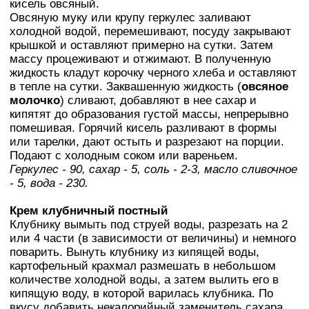
кисель овсяный.
Овсяную муку или крупу геркулес заливают
холодной водой, перемешивают, посуду закрывают
крышкой и оставляют примерно на сутки. Затем
массу процеживают и отжимают. В полученную
жидкость кладут корочку черного хлеба и оставляют
в тепле на сутки. Заквашенную жидкость (
овсяное
молочко
) сливают, добавляют в нее сахар и
кипятят до образования густой массы, непрерывно
помешивая. Горячий кисель разливают в формы
или тарелки, дают остыть и разрезают на порции.
Подают с холодным соком или вареньем.
Геркулес - 90, сахар - 5, соль - 2-3, масло сливочное
- 5, вода - 230.
Крем клубничный постный
Клубнику вымыть под струей воды, разрезать на 2
или 4 части (в зависимости от величины) и немного
поварить. Вынуть клубнику из кипящей воды,
картофельный крахмал размешать в небольшом
количестве холодной воды, а затем вылить его в
кипящую воду, в которой варилась клубника. По
вкусу добавить некалорийный заменитель сахара