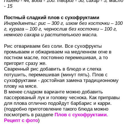
Пшено - 44, вода - 100. творог - 50, сахар - 5, масло
- 15
Постный сладкий плов с сухофруктами
Ингредиенты: рис – 300 г, изюм без косточки – 100
г, курага – 100 г, чернослив без косточки – 100 г,
немного сахара и растительного масла.
Рис отвариваем без соли. Все сухофрукты
промываем и обжариваем на медленном огне в
постном масле, постоянно перемешивая, а то
пригорит сразу же.
Сваренный рис добавить в блюдо и слегка
потушить, перемешивая (минут пять). Плов с
сухофруктами - достойная замена традиционному
плову на мясе.
В менее сладком варианте можно добавить
пассерованый лук и головку чеснока. Как приправы
для плова отлично подойдут барбарис и карри.
(подробно приготовление такого блюда можно
посмотреть в разделе
Плов с сухофруктами.
Рецепт с фото
)