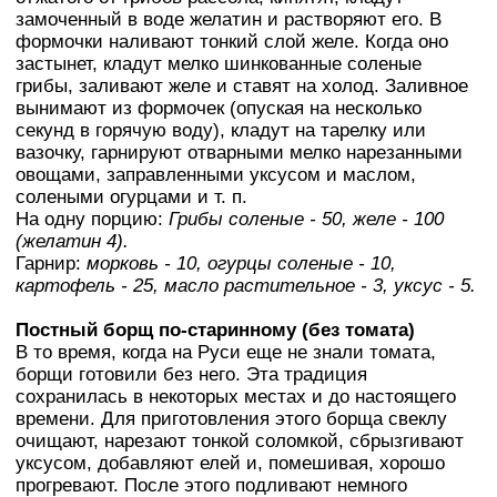
замоченный в воде желатин и растворяют его. В
формочки наливают тонкий слой желе. Когда оно
застынет, кладут мелко шинкованные соленые
грибы, заливают желе и ставят на холод. Заливное
вынимают из формочек (опуская на несколько
секунд в горячую воду), кладут на тарелку или
вазочку, гарнируют отварными мелко нарезанными
овощами, заправленными уксусом и маслом,
солеными огурцами и т. п.
На одну порцию:
Грибы соленые - 50, желе - 100
(желатин 4).
Гарнир:
морковь - 10, огурцы соленые - 10,
картофель - 25, масло растительное - 3, уксус - 5.
Постный борщ по-старинному (без томата)
В то время, когда на Руси еще не знали томата,
борщи готовили без него. Эта традиция
сохранилась в некоторых местах и до настоящего
времени. Для приготовления этого борща свеклу
очищают, нарезают тонкой соломкой, сбрызгивают
уксусом, добавляют елей и, помешивая, хорошо
прогревают. После этого подливают немного