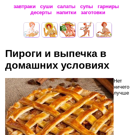
завтраки
суши
салаты
супы
гарниры
десерты
напитки
заготовки
Пироги и выпечка в
домашних условиях
Нет
ничего
лучше