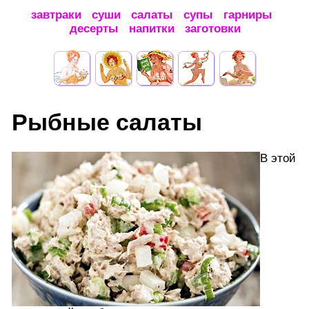
завтраки
суши
салаты
супы
гарниры
десерты
напитки
заготовки
Рыбные салаты
В этой