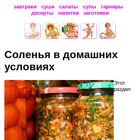
завтраки
суши
салаты
супы
гарниры
десерты
напитки
заготовки
Соленья в домашних
условиях
Этот
раздел