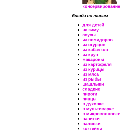
консервирование
блюда по типам
для детей
на зиму
соусы
из помидоров
из огурцов
из кабачков
из круп
макароны
из картофеля
из курицы
из мяса
из рыбы
шашлыки
сладкие
пироги
пиццы
в духовке
в мультиварке
в микроволновке
напитки
наливки
коктейли