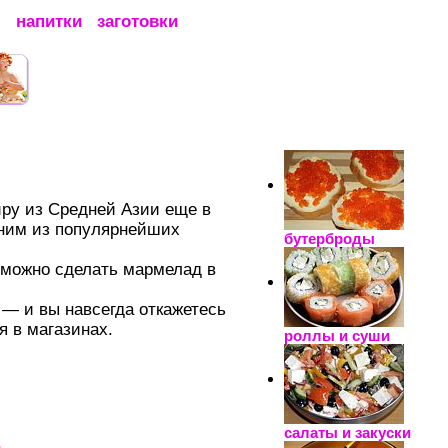
ы
напитки
заготовки
_____________________
ру из Средней Азии еще в
одним из популярнейших
бутерброды
 можно сделать мармелад в
 — и вы навсегда откажетесь
 в магазинах.
роллы и суши
салаты и закуски