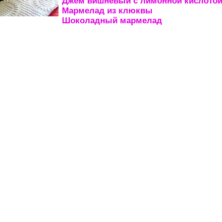
Джем вишневый с лимонной кислото
Мармелад из клюквы
Шоколадный мармелад