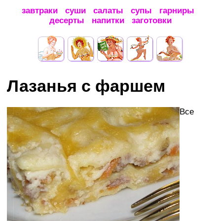
завтраки
суши
салаты
супы
гарниры
десерты
напитки
заготовки
Лазанья с фаршем
Все