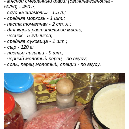
- мясной смешанный фарш (свинина/говядина -
50/50) - 450 г;
- соус «Бешамель» - 1,5 л.;
- средняя морковь - 1 шт.;
- паста томатная - 2 ст. л.;
- для жарки растительное масло;
- чеснок - 5 зубчиков;
- средняя луковица - 1 шт.;
- сыр - 120 г;
- листья лазаньи - 9 шт.;
- черный молотый перец - по вкусу;
- соль, перец молотый, специи - по вкусу.